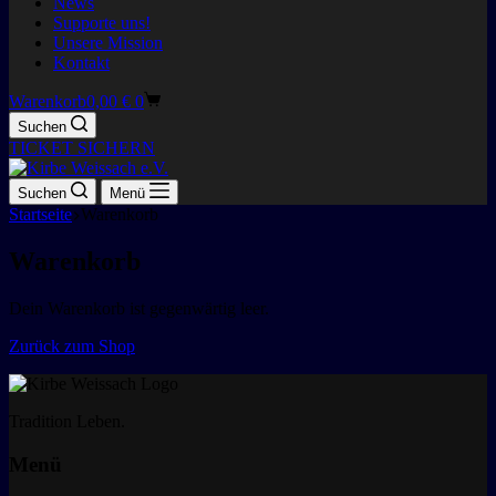
News
Supporte uns!
Unsere Mission
Kontakt
Warenkorb
0,00
€
0
Suchen
TICKET SICHERN
Suchen
Menü
Startseite
Warenkorb
Warenkorb
Dein Warenkorb ist gegenwärtig leer.
Zurück zum Shop
Tradition Leben.
Menü